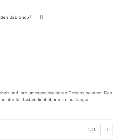
Geschäftskunde?
jetzt
lden B2B Shop
melden
.
rlebnis und Ihre unverwechselbaren Designs bekannt. Das
astatur für Tastaturliebhaber mit einer langen
Weiter
1/10