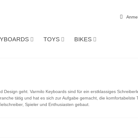
Anme
YBOARDS
TOYS
BIKES
nd Design geht. Varmilo Keyboards sind für ein erstklassiges Schreibe
ranche tätig und hat es sich zur Aufgabe gemacht, die komfortabelste T
ielschreiber, Spieler und Enthusiasten gebaut.