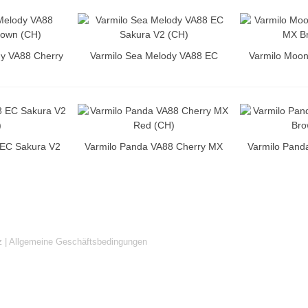
dy VA88 Cherry
Varmilo Sea Melody VA88 EC
Varmilo Moon
 (CH)
Sakura V2 (CH)
MX B
 EC Sakura V2
Varmilo Panda VA88 Cherry MX
Varmilo Pand
)
Red (CH)
Bro
z
|
Allgemeine Geschäftsbedingungen